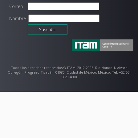
Correo
Nombre
Todos los derechos reservados © ITAM, 2012-2026. Río Hondo 1, Álvaro
Obregón, Progreso-Tizapán, 01080, Ciudad de México, México, Tel. +52(55)
5628 4000